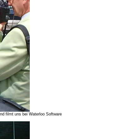
und filmt uns bei Waterloo Software