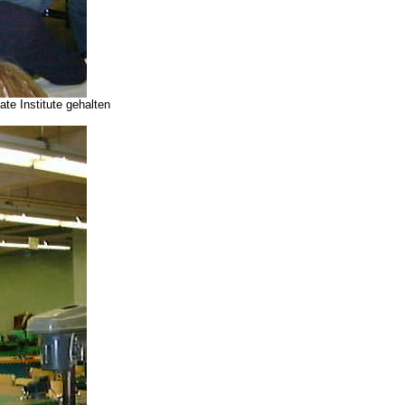
te Institute gehalten