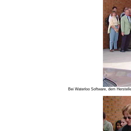
Bei Waterloo Software, dem Herstell