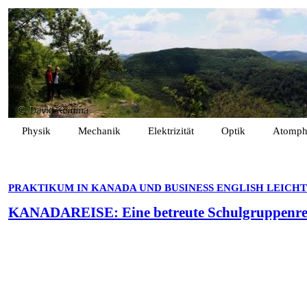
Physik
Mechanik
Elektrizität
Optik
Atomph
PRAKTIKUM IN KANADA UND BUSINESS ENGLISH LEICH
KANADAREISE:
Eine betreute Schulgruppenre