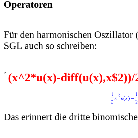
Operatoren
Für den harmonischen Oszillator (q
SGL auch so schreiben:
>
(x^2*u(x)-diff(u(x),x$2))
Das erinnert die dritte binomische