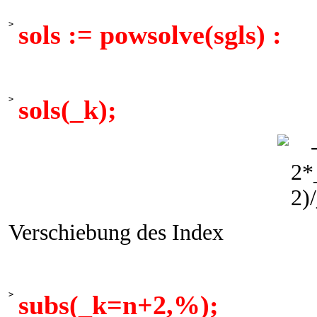
>
sols := powsolve(sgls) :
>
sols(_k);
Verschiebung des Index
>
subs(_k=n+2,%);