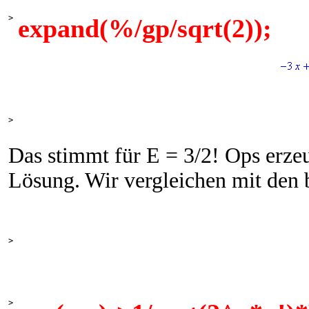
>
expand(%/gp/sqrt(2));
>
Das stimmt für E = 3/2! Ops erze
Lösung. Wir vergleichen mit den 
>
>