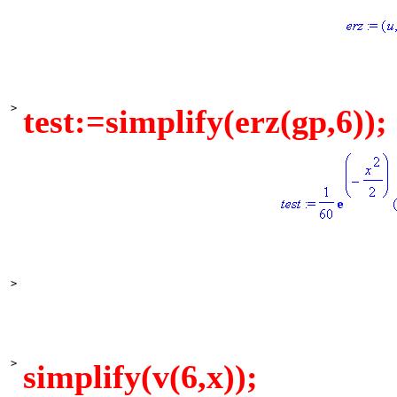
>
test:=simplify(erz(gp,6));
>
>
simplify(v(6,x));