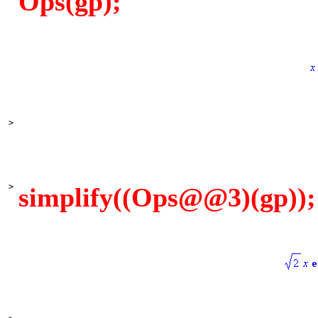
Ops(gp);
>
>
simplify((Ops@@3)(gp));