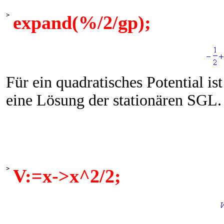
>
expand(%/2/gp);
Für ein quadratisches Potential is
eine Lösung der stationären SGL.
>
V:=x->x^2/2;