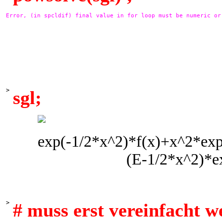
Error, (in spcldif) final value in for loop must be numeric or 
>
sgl;
>
# muss erst vereinfacht 