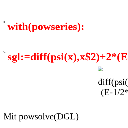
>
with(powseries):
>
sgl:=diff(psi(x),x$2)+2*(
Mit powsolve(DGL)