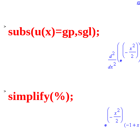
>
subs(u(x)=gp,sgl);
>
simplify(%);