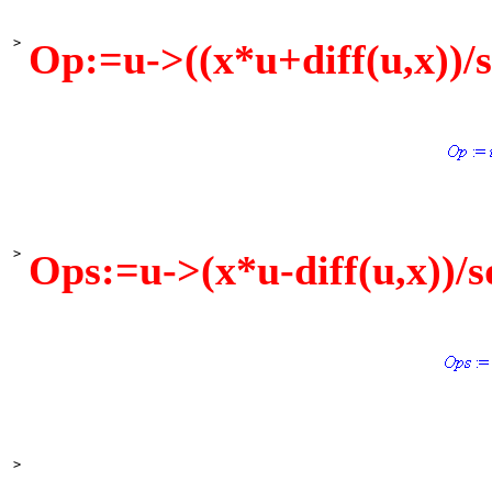
>
Op:=u->((x*u+diff(u,x))/s
>
Ops:=u->(x*u-diff(u,x))/s
>