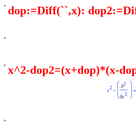
>
dop:=Diff(``,x): dop2:=Dif
>
>
x^2-dop2=(x+dop)*(x-dop
>