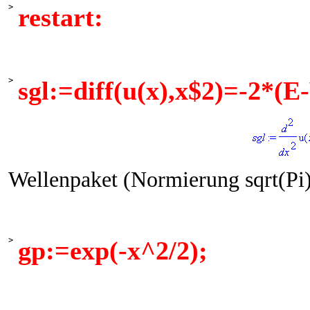
>
restart:
>
sgl:=diff(u(x),x$2)=-2*(E
Wellenpaket (Normierung sqrt(Pi)
>
gp:=exp(-x^2/2);