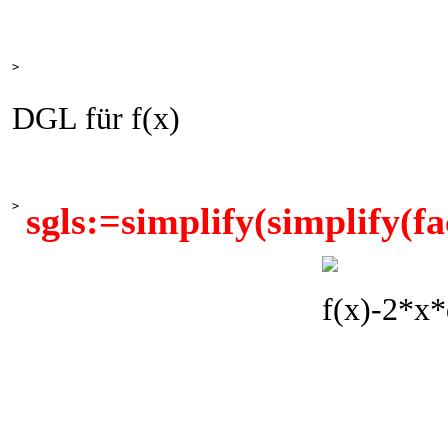
>
DGL für f(x)
>
sgls:=simplify(simplify(fa