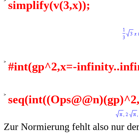
>
simplify(v(3,x));
>
#int(gp^2,x=-infinity..infi
>
seq(int((Ops@@n)(gp)^2,x=
Zur Normierung fehlt also nur de