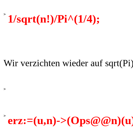
>
1/sqrt(n!)/Pi^(1/4);
Wir verzichten wieder auf sqrt(Pi
>
>
erz:=(u,n)->(Ops@@n)(u)/