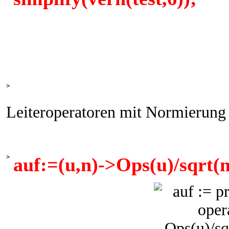
>
Leiteroperatoren mit Normierung
>
auf:=(u,n)->Ops(u)/sqrt(