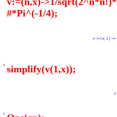
v:=(n,x)->1/sqrt(2^n*n!)
#*Pi^(-1/4);
>
simplify(v(1,x));
>