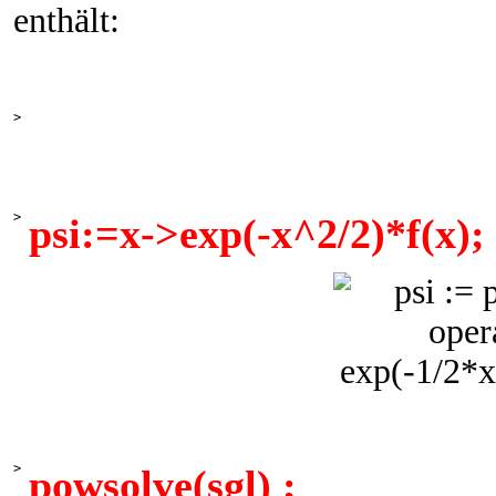
enthält:
>
>
psi:=x->exp(-x^2/2)*f(x);
>
powsolve(sgl) ;