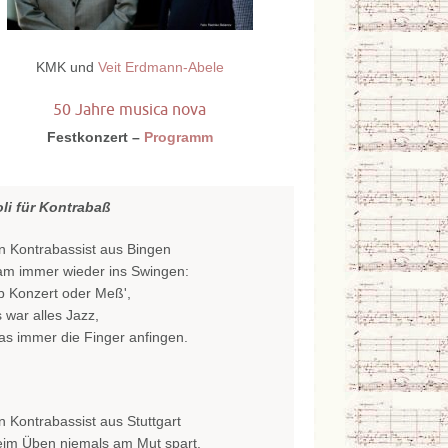
KMK und
Veit Erdmann-Abele
50 Jahre musica nova
Festkonzert –
Programm
oli für Kontrabaß
n Kontrabassist aus Bingen
am immer wieder ins Swingen:
b Konzert oder Meß',
 war alles Jazz,
s immer die Finger anfingen.
n Kontrabassist aus Stuttgart
eim Üben niemals am Mut spart.