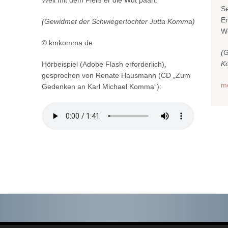
Weil mit dem Fleiß er die Wut paart.
Se
Er
(Gewidmet der Schwiegertochter Jutta Komma)
We
© kmkomma.de
(G
K
Hörbeispiel (Adobe Flash erforderlich),
gesprochen von Renate Hausmann (CD „Zum
m
Gedenken an Karl Michael Komma“):