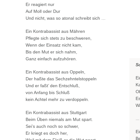
Er reagiert nur
Auf Moll oder Dur
Und nicht, was so atonal schreibt sich …
Ein Kontrabassist aus Mähren
Pflegte sich stets zu beschweren,
Wenn der Einsatz nicht kam,
Bis den Mut er sich nahm,
Ganz einfach aufzuhören.
S
Ein Kontrabassist aus Oppeln,
Ei
Der haßte das Sechzehntelstoppeln
K
Und er faßt’ den Entschluß,
O
von Anfang bis Schluß
Es
kein Achtel mehr zu verdoppeln.
Wa
Ein Kontrabassist aus Stuttgart
...
Beim Üben niemals am Mut spart.
Sei’s auch noch so schwer,
Ei
Er kriegt es doch her,
B